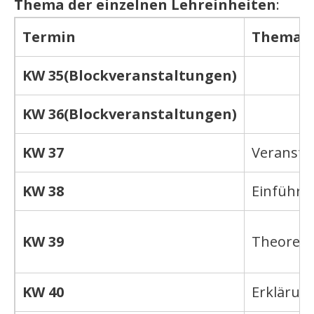
Thema der einzelnen Lehreinheiten
:
Termin
Thema
KW 35
(Blockveranstaltungen)
KW 36
(Blockveranstaltungen)
KW 37
Veranstal
KW 38
Einführu
KW 39
Theoreti
KW 40
Erklärun