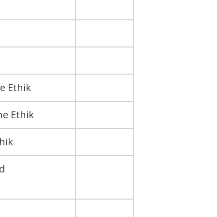
e Ethik
he Ethik
hik
nd