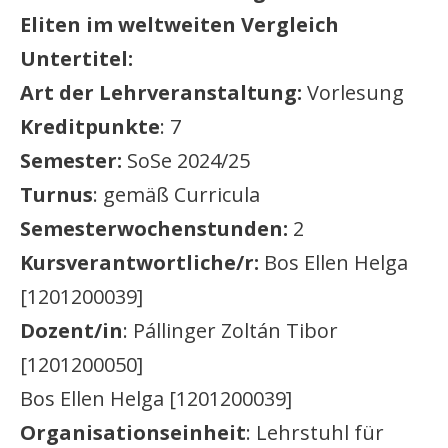
Eliten im weltweiten Vergleich
Untertitel:
Art der Lehrveranstaltung:
Vorlesung
Kreditpunkte
: 7
Semester:
SoSe 2024/25
Turnus
: gemäß Curricula
Semesterwochenstunden:
2
Kursverantwortliche/r:
Bos Ellen Helga
[1201200039]
Dozent/in
: Pállinger Zoltán Tibor
[1201200050]
Bos Ellen Helga [1201200039]
Organisationseinheit
: Lehrstuhl für